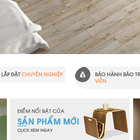
LẮP ĐẶT
CHUYÊN NGHIỆP
BẢO HÀNH BẢO T
VIỄN