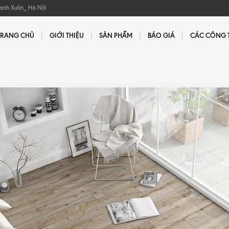
hanh Xuân_ Hà Nội
TRANG CHỦ
GIỚI THIỆU
SẢN PHẨM
BÁO GIÁ
CÁC CÔNG T