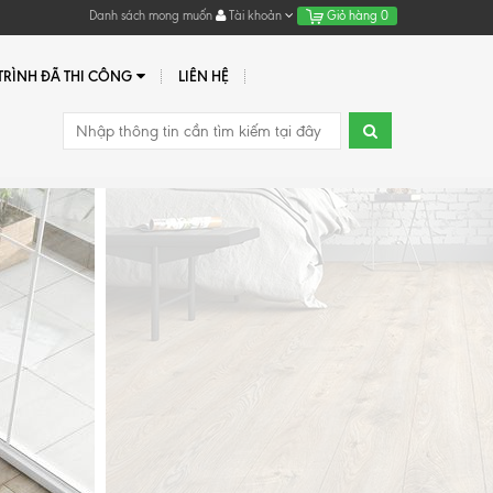
Danh sách mong muốn
Tài khoản
Giỏ hàng
0
RÌNH ĐÃ THI CÔNG
LIÊN HỆ