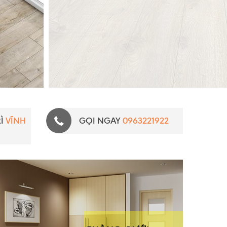
RÌ
VĨNH
GỌI NGAY
0963221922