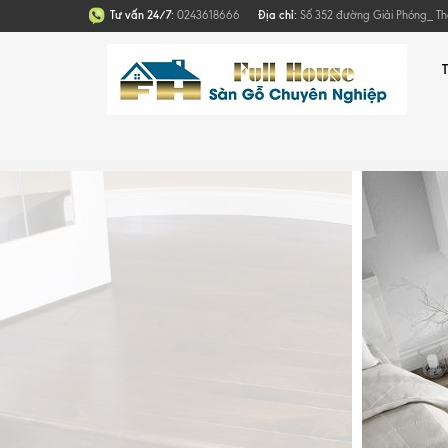
Tư vấn 24/7:
0243618666
Địa chỉ:
Số 352 đường Giải Phóng_ T