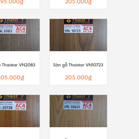
195.000₫
205.000₫
 Thaistar VN2083
Sàn gỗ Thaistar VN10723
205.000₫
205.000₫