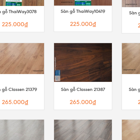
Sàn gỗ ThaiWay10419
n gỗ ThaiWay3078
Sàn 
225.000₫
225.000₫
 gỗ Classen 21379
Sàn gỗ Classen 21387
Sàn g
265.000₫
265.000₫