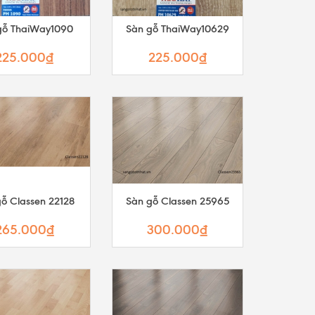
gỗ ThaiWay1090
Sàn gỗ ThaiWay10629
225.000₫
225.000₫
ỗ Classen 22128
Sàn gỗ Classen 25965
265.000₫
300.000₫