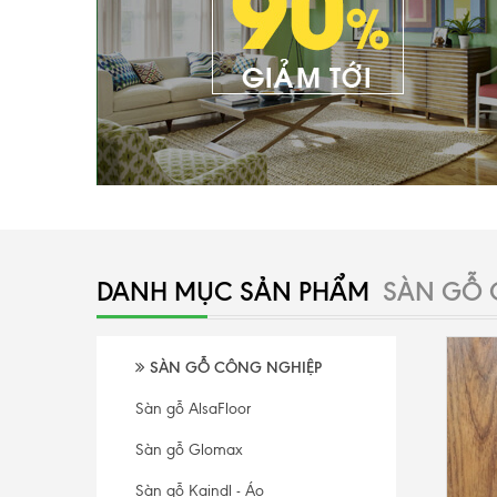
DANH MỤC SẢN PHẨM
SÀN GỖ 
SÀN GỖ CÔNG NGHIỆP
Sàn gỗ AlsaFloor
Sàn gỗ Glomax
Sàn gỗ Kaindl - Áo