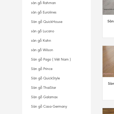
sàn gỗ Rahman
sàn gỗ Eurolines
Sàn
Sàn gỗ QuickHouse
sàn gỗ Lucano
sàn gỗ Kahn
sàn gỗ Wilson
Sàn gỗ Pago ( Việt Nam )
Sàn gỗ Prince
Sàn gỗ QuickStyle
Sàn
Sàn gỗ ThaiStar
Sàn gỗ Galamax
Sàn gỗ Casa-Germany