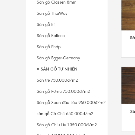
Sàn gỗ Classen 8mm
Sàn gỗ ThaiWay
Sàn gỗ Bỉ
Sàn gỗ Balterio
Sà
Sàn gỗ Pháp
Sàn gỗ Egger-Germany
SÀN GỖ TỰ NHIÊN
Sàn tre 750.000đ/m2
Sàn gỗ Pơmu 750.000đ/m2
Sàn gỗ Xoan đào Lào 950.000đ/m2
Sà
sàn gỗ Cà Chít 650.000đ/m2
Sàn gỗ Chiu Liu 1.350.000đ/m2