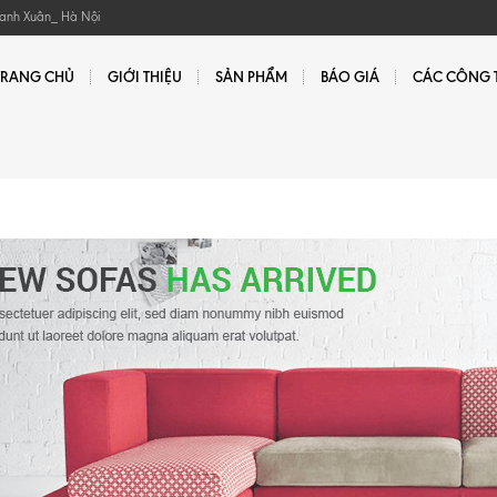
hanh Xuân_ Hà Nội
TRANG CHỦ
GIỚI THIỆU
SẢN PHẨM
BÁO GIÁ
CÁC CÔNG T