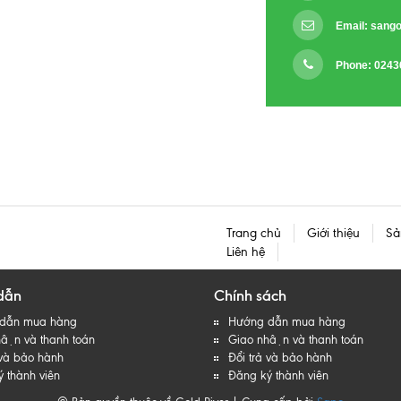
Email:
sango
Phone: 0243
Trang chủ
Giới thiệu
Sả
Liên hệ
dẫn
Chính sách
dẫn mua hàng
Hướng dẫn mua hàng
ận và thanh toán
Giao nhận và thanh toán
 và bảo hành
Đổi trả và bảo hành
 thành viên
Đăng ký thành viên