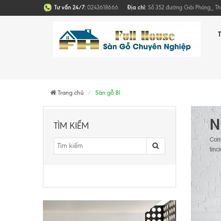
Tư vấn 24/7:
0243618666
Địa chỉ:
Số 352 đường Giải Phóng_ T
Trang chủ
Sàn gỗ Bỉ
TÌM KIẾM