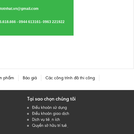
totnhat.vn@gmail.com
6.618.666 - 0944 613161- 0963 221922
n phẩm
Báo giá
Các công trình đã thi công
Tại sao chọn chúng tôi
Điều khoản sử dụng
Điều khoản giao dịch
Dịch vụ tiện ích
Quyền sở hữu trí tuệ