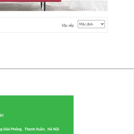
Sắp xếp:
ất!
g Giải Phóng_ Thanh Xuân_ Hà Nội