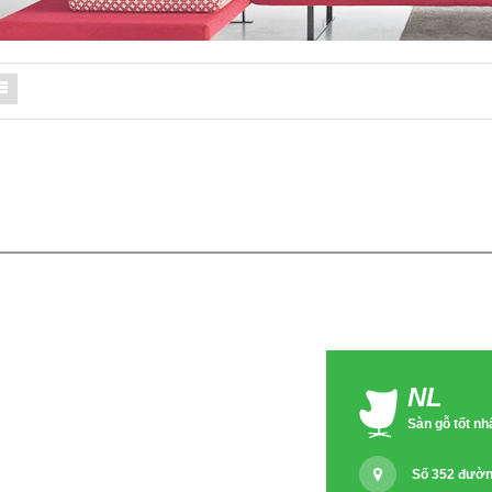
NL
Sàn gỗ tốt nh
Số 352 đườn