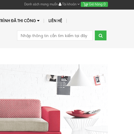
Danh sách mong muốn
Tài khoản
Giỏ hàng
0
RÌNH ĐÃ THI CÔNG
LIÊN HỆ