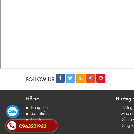
FOLLOW US
Hỗ trợ
Hướng 
Trang chủ
Hướng 
Sản phẩm
Giao nh
Tin tức
Đổi trả
0963221922
Liên hệ
Đăng ký