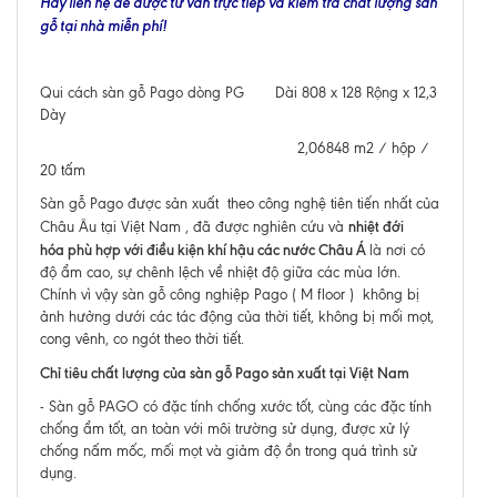
Hãy liên hệ để được tư vấn trực tiếp và kiểm tra chất lượng sàn
gỗ tại nhà miễn phí!
Qui cách sàn gỗ Pago dòng PG Dài 808 x 128 Rộng x 12,3
Dày
2,06848 m2 / hộp /
20 tấm
Sàn gỗ Pago được sản xuất theo công nghệ tiên tiến nhất của
nhiệt đới
Châu Âu tại Việt Nam , đã được nghiên cứu và
hóa phù hợp với điều kiện khí hậu các nước Châu Á
là nơi có
độ ẩm cao, sự chênh lệch về nhiệt độ giữa các mùa lớn.
Chính vì vậy sàn gỗ công nghiệp Pago ( M floor ) không bị
ảnh hưởng dưới các tác động của thời tiết, không bị mối mọt,
cong vênh, co ngót theo thời tiết.
Chỉ tiêu chất lượng của sàn gỗ Pago sản xuất tại Việt Nam
- Sàn gỗ PAGO có đặc tính chống xước tốt, cùng các đặc tính
chống ẩm tốt, an toàn với môi trường sử dụng, được xử lý
chống nấm mốc, mối mọt và giảm độ ồn trong quá trình sử
dụng.