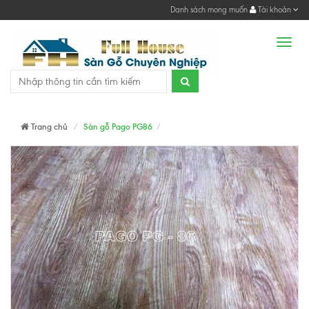
Danh sách mong muốn
Tài khoản
Men
Trang chủ
Sàn gỗ Pago PG86