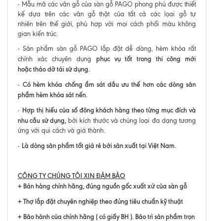
- Mẫu mã các vân gỗ của sàn gỗ PAGO phong phú được thiết
kế dựa trên các vân gỗ thật của tất cả các lọai gỗ tự
nhiên trên thế giới, phù hợp với mọi cách phối màu không
gian kiến trúc.
- Sản phẩm sàn gỗ PAGO lắp đặt dễ dàng, hèm khóa rất
phục vụ tốt trong thi công mới
chính xác chuyên dụng
hoặc tháo dỡ tái sử dụng.
Có hèm khóa chống ẩm sát dầu ưu thế hơn các dòng sản
-
phẩm hèm khóa sát nến.
Hợp thị hiếu của số đông khách hàng theo từng mục đích và
-
nhu cầu sử dụng,
bởi kích thước và chủng loại đa dạng tương
ứng với qui cách và giá thành.
Là dòng sản phẩm tốt giá rẻ bởi sản xuất tại Việt Nam.
-
CÔNG TY CHÚNG TÔI XIN ĐẢM BẢO
+ Bán hàng chính hãng, đúng nguồn gốc xuất xứ của sàn gỗ
+ Thợ lắp đặt chuyên nghiệp theo đúng tiêu chuẩn kỹ thuật
+ Bảo hành của chính hãng ( có giấy BH ). Bảo trì sản phẩm trọn