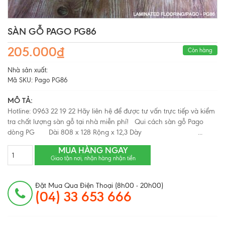
SÀN GỖ PAGO PG86
205.000₫
Còn hàng
Nhà sản xuất:
Mã SKU:
Pago PG86
MÔ TẢ:
Hotline: 0963 22 19 22 Hãy liên hệ để được tư vấn trực tiếp và kiểm
tra chất lượng sàn gỗ tại nhà miễn phí! Qui cách sàn gỗ Pago
dòng PG Dài 808 x 128 Rộng x 12,3 Dày ...
MUA HÀNG NGAY
Giao tận nơi, nhận hàng nhận tiền
Đặt Mua Qua Điện Thoại (8h00 - 20h00)
(04) 33 653 666