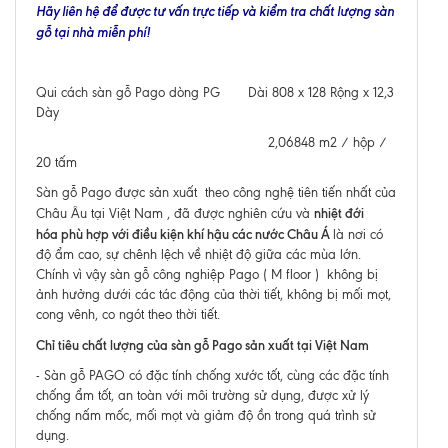
Hãy liên hệ để được tư vấn trực tiếp và kiểm tra chất lượng sàn
gỗ tại nhà miễn phí!
Qui cách sàn gỗ Pago dòng PG Dài 808 x 128 Rộng x 12,3
Dày
2,06848 m2 / hộp /
20 tấm
Sàn gỗ Pago được sản xuất theo công nghệ tiên tiến nhất của
nhiệt đới
Châu Âu tại Việt Nam , đã được nghiên cứu và
hóa phù hợp với điều kiện khí hậu các nước Châu Á
là nơi có
độ ẩm cao, sự chênh lệch về nhiệt độ giữa các mùa lớn.
Chính vì vậy sàn gỗ công nghiệp Pago ( M floor ) không bị
ảnh hưởng dưới các tác động của thời tiết, không bị mối mọt,
cong vênh, co ngót theo thời tiết.
Chỉ tiêu chất lượng của sàn gỗ Pago sản xuất tại Việt Nam
- Sàn gỗ PAGO có đặc tính chống xước tốt, cùng các đặc tính
chống ẩm tốt, an toàn với môi trường sử dụng, được xử lý
chống nấm mốc, mối mọt và giảm độ ồn trong quá trình sử
dụng.