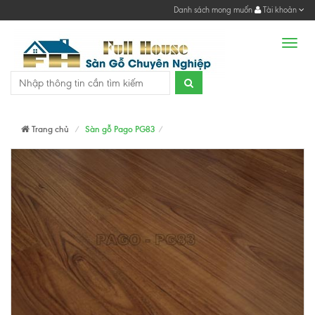
Danh sách mong muốn
Tài khoản
Men
Trang chủ
Sàn gỗ Pago PG83