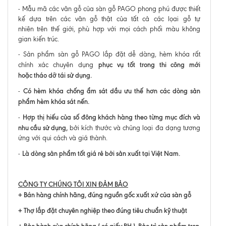
- Mẫu mã các vân gỗ của sàn gỗ PAGO phong phú được thiết
kế dựa trên các vân gỗ thật của tất cả các lọai gỗ tự
nhiên trên thế giới, phù hợp với mọi cách phối màu không
gian kiến trúc.
- Sản phẩm sàn gỗ PAGO lắp đặt dễ dàng, hèm khóa rất
phục vụ tốt trong thi công mới
chính xác chuyên dụng
hoặc tháo dỡ tái sử dụng.
Có hèm khóa chống ẩm sát dầu ưu thế hơn các dòng sản
-
phẩm hèm khóa sát nến.
Hợp thị hiếu của số đông khách hàng theo từng mục đích và
-
nhu cầu sử dụng,
bởi kích thước và chủng loại đa dạng tương
ứng với qui cách và giá thành.
Là dòng sản phẩm tốt giá rẻ bởi sản xuất tại Việt Nam.
-
CÔNG TY CHÚNG TÔI XIN ĐẢM BẢO
+ Bán hàng chính hãng, đúng nguồn gốc xuất xứ của sàn gỗ
+ Thợ lắp đặt chuyên nghiệp theo đúng tiêu chuẩn kỹ thuật
+ Bảo hành của chính hãng ( có giấy BH ). Bảo trì sản phẩm trọn