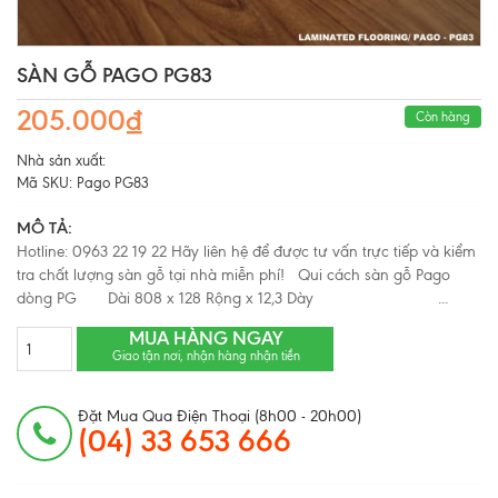
SÀN GỖ PAGO PG83
205.000₫
Còn hàng
Nhà sản xuất:
Mã SKU:
Pago PG83
MÔ TẢ:
Hotline: 0963 22 19 22 Hãy liên hệ để được tư vấn trực tiếp và kiểm
tra chất lượng sàn gỗ tại nhà miễn phí! Qui cách sàn gỗ Pago
dòng PG Dài 808 x 128 Rộng x 12,3 Dày ...
MUA HÀNG NGAY
Giao tận nơi, nhận hàng nhận tiền
Đặt Mua Qua Điện Thoại (8h00 - 20h00)
(04) 33 653 666