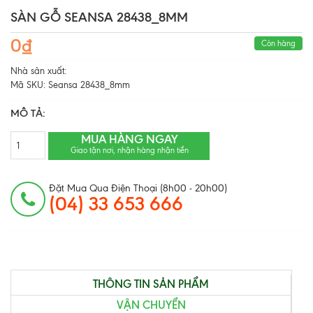
SÀN GỖ SEANSA 28438_8MM
0₫
Còn hàng
Nhà sản xuất:
Mã SKU:
Seansa 28438_8mm
MÔ TẢ:
MUA HÀNG NGAY
Giao tận nơi, nhận hàng nhận tiền
Đặt Mua Qua Điện Thoại (8h00 - 20h00)
(04) 33 653 666
THÔNG TIN SẢN PHẨM
VẬN CHUYỂN