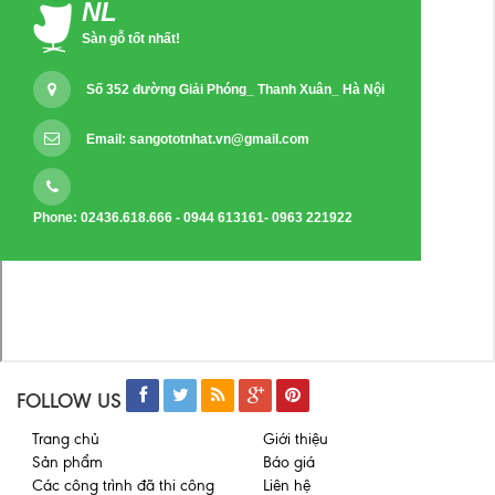
NL
Sàn gỗ tốt nhất!
Số 352 đường Giải Phóng_ Thanh Xuân_ Hà Nội
Email:
sangototnhat.vn@gmail.com
Phone: 02436.618.666 - 0944 613161- 0963 221922
FOLLOW US
Trang chủ
Giới thiệu
Sản phẩm
Báo giá
Các công trình đã thi công
Liên hệ