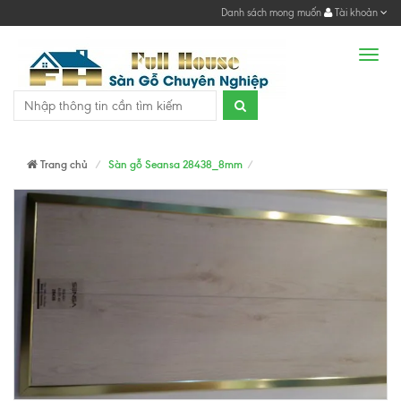
Danh sách mong muốn
Tài khoản
Men
Trang chủ
Sàn gỗ Seansa 28438_8mm