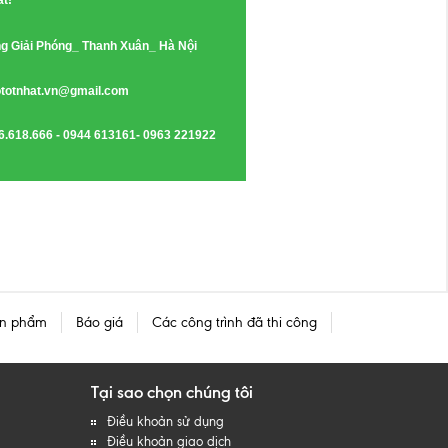
ất!
g Giải Phóng_ Thanh Xuân_ Hà Nội
totnhat.vn@gmail.com
6.618.666 - 0944 613161- 0963 221922
n phẩm
Báo giá
Các công trình đã thi công
Tại sao chọn chúng tôi
Điều khoản sử dụng
Điều khoản giao dịch