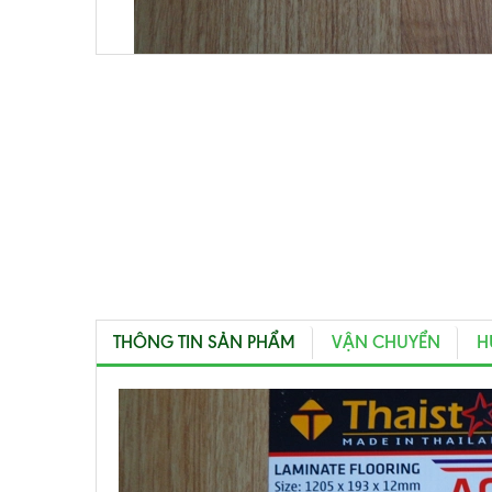
THÔNG TIN SẢN PHẨM
VẬN CHUYỂN
H