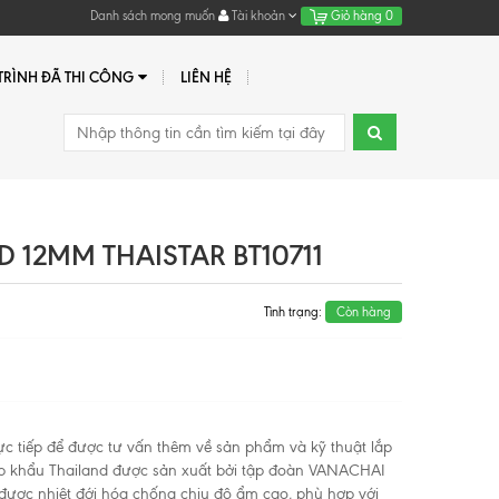
Danh sách mong muốn
Tài khoản
Giỏ hàng
0
RÌNH ĐÃ THI CÔNG
LIÊN HỆ
 12MM THAISTAR BT10711
Tình trạng:
Còn hàng
rực tiếp để được tư vấn thêm về sản phẩm và kỹ thuật lắp
hập khẩu Thailand được sản xuất bởi tập đoàn VANACHAI
ược nhiệt đới hóa chống chịu độ ẩm cao, phù hợp với