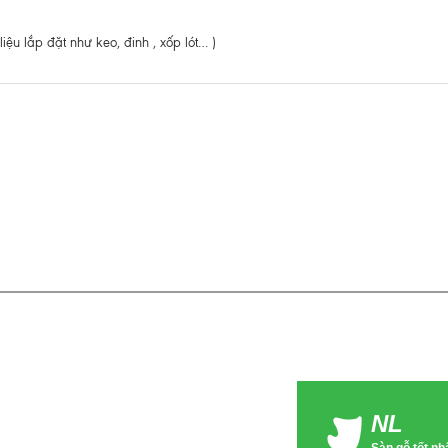
u lắp đặt như keo, đinh , xốp lót… )
NL