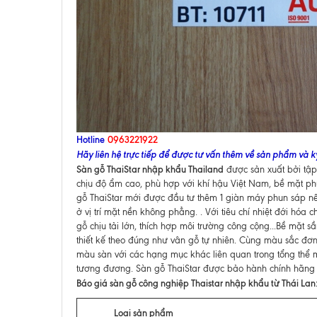
Hotline
0963221922
Hãy liên hệ trực tiếp để được tư vấn thêm về sản phẩm và kỹ
Sàn gỗ ThaiStar nhập khẩu Thailand
được sản xuất bởi tậ
chịu độ ẩm cao, phù hợp với khí hậu Việt Nam, bề mặt phủ
gỗ
ThaiStar mới được đầu tư thêm 1 giàn máy phun sáp nến
ở vị trí mặt nền không phẳng. . Với tiêu chí nhiệt đới hó
gỗ chịu tải lớn, thích hợp môi trường công cộng...Bề mặt s
thiết kế theo đúng như vân gỗ tự nhiên. Cùng màu sắc đơn 
màu sàn với các hạng mục khác liên quan trong tổng thể m
tương đương. Sàn gỗ ThaiStar được bảo hành chính hãng t
Báo giá sàn gỗ công nghiệp
Thaistar
nhập khẩu từ Thái Lan
Loại sản phẩm