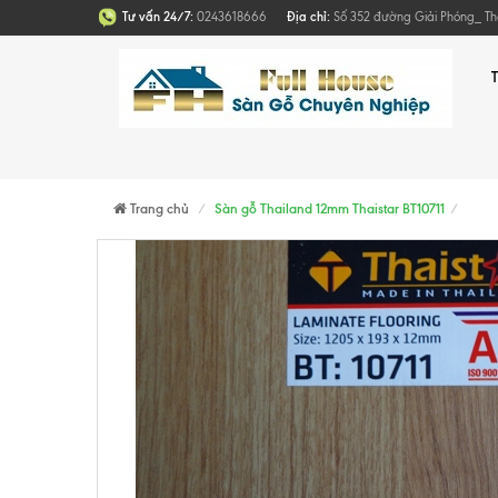
Tư vấn 24/7:
0243618666
Địa chỉ:
Số 352 đường Giải Phóng_ T
Trang chủ
Sàn gỗ Thailand 12mm Thaistar BT10711