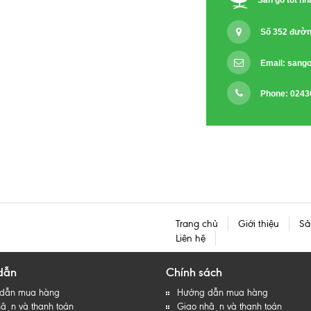
Sàn gỗ tốt nh
Số 352 đườn
Email:
sango
Phone: 0243
Trang chủ
Giới thiệu
Sả
Liên hệ
dẫn
Chính sách
dẫn mua hàng
Hướng dẫn mua hàng
ận và thanh toán
Giao nhận và thanh toán