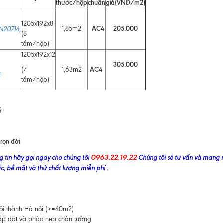
thước/hộp
chuẩn
giá(VNĐ/m2)
1205x192x8
AC4
205.000
1,85m2
N20714
,
(8
tấm/hộp)
1205x192x12
305.000
AC4
(7
1,63m2
1
tấm/hộp)
ỗ
trọn đời
0963.22.19.22
g tin hãy gọi ngay cho chúng tôi
Chúng tôi sẽ tư vấn và mang
, bề mặt và thử chất lượng miễn phí .
nội thành Hà nội (>=40m2)
lắp đặt và phào nẹp chân tường