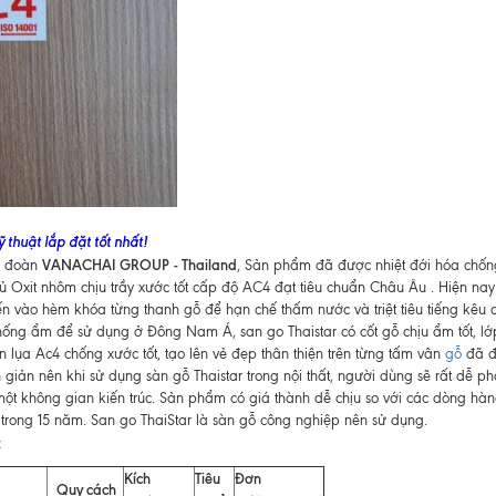
 thuật lắp đặt tốt nhất!
VANACHAI GROUP
- Thailand
p đoàn
, Sản phẩm đã được nhiệt đới hóa chốn
 Oxit nhôm chịu trầy xước tốt cấp độ AC4 đạt tiêu chuẩn Châu Âu . Hiện nay
 vào hèm khóa từng thanh gỗ để hạn chế thấm nước và triệt tiêu tiếng kêu c
a chống ẩm để sử dụng ở Đông Nam Á, san go Thaistar có cốt gỗ chịu ẩm tốt, lớ
ần lụa Ac4 chống xước tốt, tạo lên vẻ đẹp thân thiện trên từng tấm vân
gỗ
đã đ
giản nên khi sử dụng sàn gỗ Thaistar trong nội thất, người dùng sẽ rất dễ ph
ột không gian kiến trúc. Sản phẩm có giá thành dễ chịu so với các dòng hàng
rong 15 năm. San go ThaiStar là sàn gỗ công nghiệp nên sử dụng.
:
Kích
Tiêu
Đơn
Quy cách