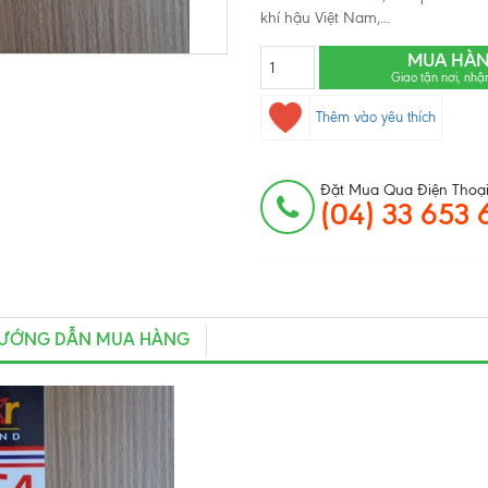
khí hậu Việt Nam,...
MUA HÀ
Giao tận nơi, nhậ
Thêm vào yêu thích
Đặt Mua Qua Điện Thoại
(04) 33 653 
ƯỚNG DẪN MUA HÀNG