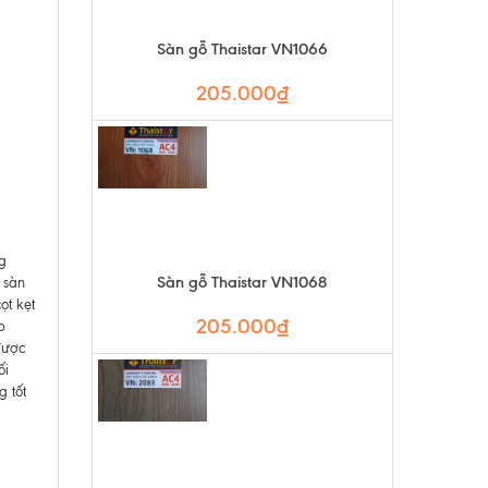
Sàn gỗ Thaistar VN1066
205.000₫
g
Sàn gỗ Thaistar VN1068
 sàn
ọt kẹt
205.000₫
p
ược
ối
 tốt