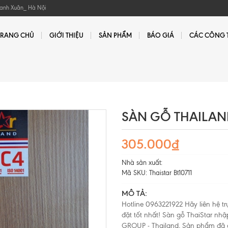
hanh Xuân_ Hà Nội
TRANG CHỦ
GIỚI THIỆU
SẢN PHẨM
BÁO GIÁ
CÁC CÔNG T
SÀN GỖ THAILAND
305.000₫
Nhà sản xuất:
Mã SKU:
Thaistar Bt10711
MÔ TẢ:
Hotline 0963221922 Hãy liên hệ t
đặt tốt nhất! Sàn gỗ ThaiStar n
GROUP - Thailand, Sản phẩm đã đ