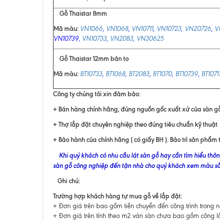
Gỗ Thaistar 8mm
Mã màu:
VN1066
,
VN1068
,
VN10711
,
VN10723
,
VN20726
,
V
VN10739,
VN10733
,
VN2083
,
VN30625
Gỗ Thaistar 12mm bản to
Mã màu:
BT10733
,
BT1068
,
BT2083
,
BT1070
,
BT10739
,
BT1071
Công ty chúng tôi xin đảm bảo:
+ Bán hàng chính hãng, đúng nguồn gốc xuất xứ của sàn g
+ Thợ lắp đặt chuyên nghiệp theo đúng tiêu chuẩn kỹ thuật
+ Bảo hành của chính hãng ( có giấy BH ). Bảo trì sản phẩm 
Khi quý khách có nhu cầu lát sàn gỗ hay cần tìm hiểu thôn
sàn gỗ công nghiệp đến tận nhà cho quý khách xem màu sắc
Ghi chú:
Trường hợp khách hàng tự mua gỗ về lắp đặt:
+ Đơn giá trên bao gồm tiền chuyển đến công trình trong 
+ Đơn giá trên tính theo m2 ván sàn chưa bao gồm công 